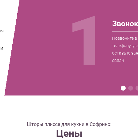
1
Звоно
ля
Позвоните в
телефону, ук
 И
оставьте за
связи
Шторы плиссе для кухни в Софрино:
Цены